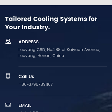
Tailored Cooling Systems for
Your Industry.

ADDRESS
Luoyang CBD, No.288 of Kaiyuan Avenue,
Luoyang, Henan, China

Call Us
+86-37967891167

EMAIL